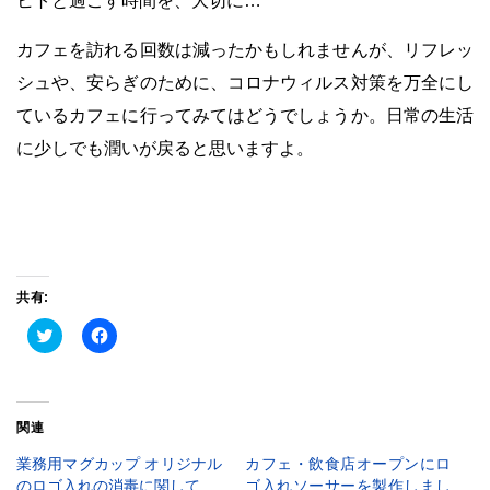
ヒトと過ごす時間を、大切に…
カフェを訪れる回数は減ったかもしれませんが、リフレッ
シュや
、安らぎのために、コロナウィルス対策を万全にし
ているカフェに行ってみてはどうでしょうか。日常の生活
に少しでも潤いが戻ると思いますよ。
共有:
ク
Facebook
リ
で
ッ
共
ク
有
し
す
て
る
Twitter
に
関連
で
は
共
ク
有
リ
業務用マグカップ オリジナル
カフェ・飲食店オープンにロ
(新
ッ
のロゴ入れの消毒に関して
ゴ入れソーサーを製作しまし
し
ク