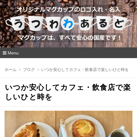
Menu
コ
ン
ホーム
ブログ
いつか安心してカフェ・飲食店で楽しいひと時を
テ
ン
ツ
いつか安心してカフェ・飲食店で楽
へ
移
しいひと時を
動