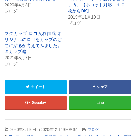
い
し
2020年4月8日
ょう。【小ロット対応・１０
ウ
て
ブログ
枚からOK】
ィ
く
ン
だ
2019年11月19日
ド
さ
ウ
い
ブログ
で
(新
開
し
マグカップ ロゴ入れ作成 オ
き
い
ま
ウ
リジナルのロゴをカップのど
す)
ィ
こに貼るか考えてみました。
ン
ド
＃カップ編
ウ
2021年5月7日
で
開
ブログ
き
ま
す)
ツイート
シェア
Google+
Line
2020年8月10日
（
2020年12月19日更新
）
ブログ