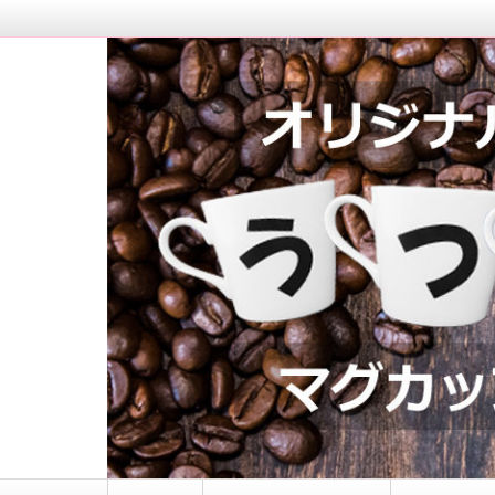
マグカップロゴ入れ｜う
コ