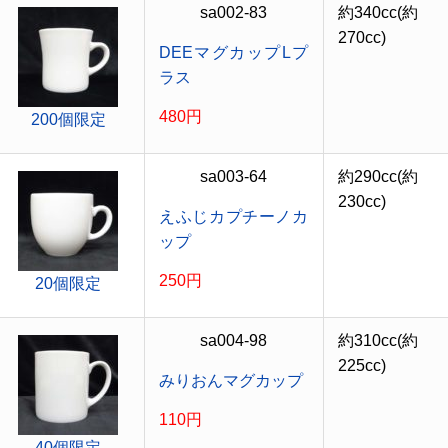
sa002-83
約340cc(約
270cc)
DEEマグカップLプ
ラス
480円
200個限定
sa003-64
約290cc(約
230cc)
えふじカプチーノカ
ップ
250円
20個限定
sa004-98
約310cc(約
225cc)
みりおんマグカップ
110円
40個限定