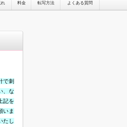
流れ
料金
転写方法
よくある質問
針で刺
い、な
上記を
願いま
いたし