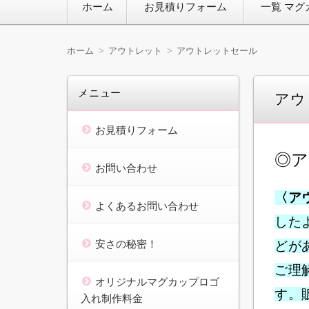
ホーム
お見積りフォーム
一覧 マグ
ン
テ
ン
ツ
ホーム
アウトレット
アウトレットセール
へ
移
動
メニュー
アウ
お見積りフォーム
◎ア
お問い合わせ
〈ア
よくあるお問い合わせ
した
安さの秘密！
どが
ご理
オリジナルマグカップロゴ
す。
入れ制作料金