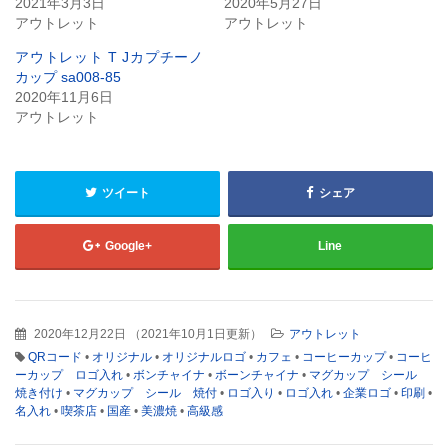
2021年3月3日
2020年5月27日
ウ
て
アウトレット
アウトレット
ィ
く
ン
だ
ド
さ
アウトレット T Jカプチーノ
ウ
い
で
(新
カップ sa008-85
開
し
2020年11月6日
き
い
ま
ウ
アウトレット
す)
ィ
ン
ド
ウ
で
開
ツイート
シェア
き
ま
す)
Google+
Line
2020年12月22日
（
2021年10月1日更新
）
アウトレット
QRコード
•
オリジナル
•
オリジナルロゴ
•
カフェ
•
コーヒーカップ
•
コーヒ
ーカップ ロゴ入れ
•
ボンチャイナ
•
ボーンチャイナ
•
マグカップ シール
焼き付け
•
マグカップ シール 焼付
•
ロゴ入り
•
ロゴ入れ
•
企業ロゴ
•
印刷
•
名入れ
•
喫茶店
•
国産
•
美濃焼
•
高級感