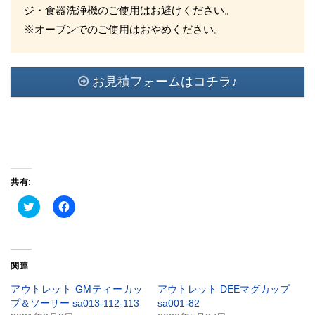
ジ・食器洗浄機のご使用はお避けください。
※オーブンでのご使用はおやめください。
お見積フォームはコチラ♪
共有:
ク
Facebook
リ
で
ッ
共
ク
有
し
す
て
る
Twitter
に
関連
で
は
共
ク
有
リ
アウトレット GMティーカッ
アウトレット DEEマグカップ
(新
ッ
プ＆ソーサー sa013-112-113
sa001-82
し
ク
い
し