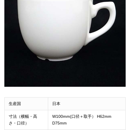
生産国
日本
寸法（横幅・高
W100mm(口径＋取手） H62mm
さ・口径）
D75mm