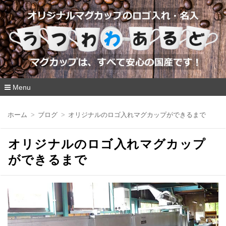
Menu
コ
ン
ホーム
ブログ
オリジナルのロゴ入れマグカップができるまで
テ
ン
ツ
オリジナルのロゴ入れマグカップ
へ
移
ができるまで
動