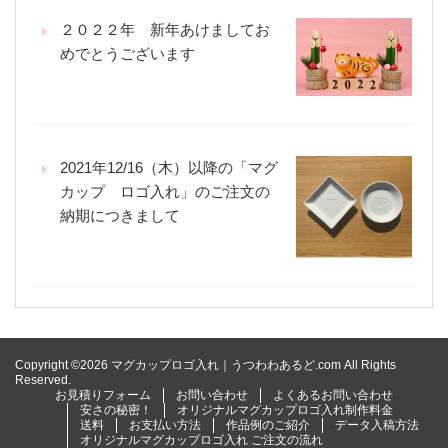
２０２２年 新年あけましてお
めでとうございます
2021年12/16（木）以降の「マグ
カップ ロゴ入れ」のご注文の
納期につきまして
Copyright ©2026 マグカップロゴ入れ｜うつわわあるど.com All Rights
Reserved.
お見積りフォーム
お問い合わせ
よくあるお問い合わせ
安さの秘密！
オリジナルマグカップロゴ入れ制作料金
送料
お支払い方法
作品例のご紹介
データ入稿方法
オリジナルマグカップロゴ入れ ご注文の流れ