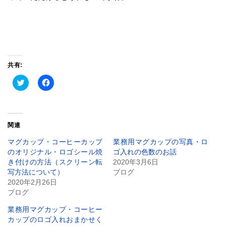
共有:
ク
Facebook
リ
で
ッ
共
ク
有
し
す
て
る
Twitter
に
関連
で
は
共
ク
有
リ
マグカップ・コーヒーカップ
業務用マグカップの写真・ロ
(新
ッ
のオリジナル・ロゴシール焼
ゴ入れの色数のお話
し
ク
い
し
き付けの方法（スクリーン転
2020年3月6日
ウ
て
写方法について）
ブログ
ィ
く
ン
だ
2020年2月26日
ド
さ
ブログ
ウ
い
で
(新
開
し
業務用マグカップ・コーヒー
き
い
ま
ウ
カップのロゴ入れおまかせく
す)
ィ