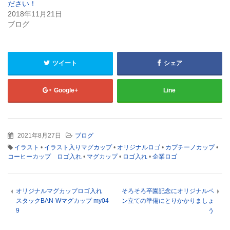
ださい！
ン
ド
2018年11月21日
ウ
ブログ
で
開
き
ま
す)
ツイート
シェア
Google+
Line
2021年8月27日
ブログ
イラスト
•
イラスト入りマグカップ
•
オリジナルロゴ
•
カプチーノカップ
•
コーヒーカップ ロゴ入れ
•
マグカップ
•
ロゴ入れ
•
企業ロゴ
オリジナルマグカップロゴ入れ
そろそろ卒園記念にオリジナルペ
スタックBAN-Wマグカップ my04
ン立ての準備にとりかかりましょ
9
う