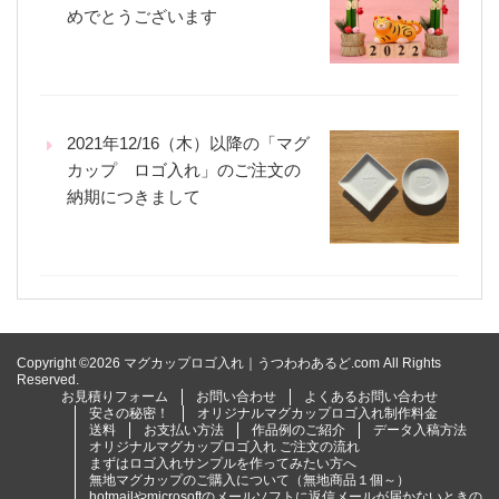
めでとうございます
2021年12/16（木）以降の「マグ
カップ ロゴ入れ」のご注文の
納期につきまして
Copyright ©2026 マグカップロゴ入れ｜うつわわあるど.com All Rights
Reserved.
お見積りフォーム
お問い合わせ
よくあるお問い合わせ
安さの秘密！
オリジナルマグカップロゴ入れ制作料金
送料
お支払い方法
作品例のご紹介
データ入稿方法
オリジナルマグカップロゴ入れ ご注文の流れ
まずはロゴ入れサンプルを作ってみたい方へ
無地マグカップのご購入について（無地商品１個～）
hotmailやmicrosoftのメールソフトに返信メールが届かないときの