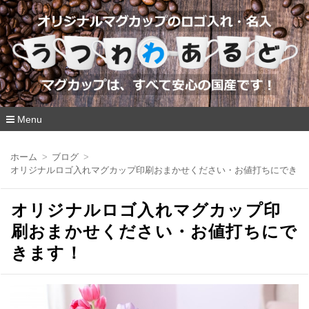
Menu
コ
ン
ホーム
ブログ
テ
オリジナルロゴ入れマグカップ印刷おまかせください・お値打ちにできま
ン
ツ
へ
オリジナルロゴ入れマグカップ印
移
動
刷おまかせください・お値打ちにで
きます！