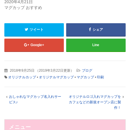
ま
ウ
2020年4月21日
す)
ィ
マグカップ おすすめ
ン
ド
ウ
で
開
き
ツイート
シェア
ま
す)
Google+
Line
2018年9月25日
（
2019年3月22日更新
）
ブログ
オリジナルカップ
•
オリジナルマグカップ
•
マグカップ
•
印刷
おしゃれなマグカップ名入れサー
オリジナルロゴ入れマグカップを
ビス♪
カフェなどの新規オープン店に製
作！
メニュー