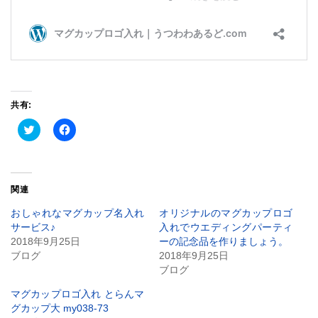
共有:
ク
Facebook
リ
で
ッ
共
ク
有
し
す
て
る
Twitter
に
関連
で
は
共
ク
有
リ
おしゃれなマグカップ名入れ
オリジナルのマグカップロゴ
(新
ッ
サービス♪
入れでウエディングパーティ
し
ク
い
し
2018年9月25日
ーの記念品を作りましょう。
ウ
て
ブログ
2018年9月25日
ィ
く
ン
だ
ブログ
ド
さ
ウ
い
で
(新
マグカップロゴ入れ とらんマ
開
し
グカップ大 my038-73
き
い