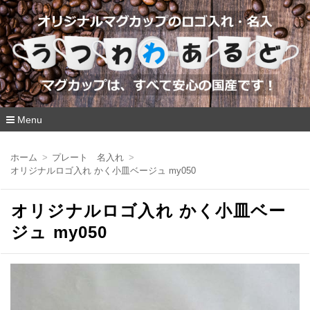
Menu
コ
ン
ホーム
プレート 名入れ
テ
オリジナルロゴ入れ かく小皿ベージュ my050
ン
ツ
へ
オリジナルロゴ入れ かく小皿ベー
移
動
ジュ my050