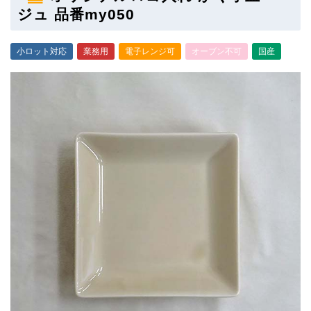
ジュ 品番my050
小ロット対応
業務用
電子レンジ可
オーブン不可
国産