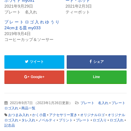
ホワイト my051
ート・ポット
し
ク
い
し
2021年9月29日
2021年2月3日
ウ
て
プレート 名入れ
ティーポット
ィ
く
ン
だ
ド
さ
プレートロゴ入れゆうり
ウ
い
で
(新
24cmまる皿 my033
開
し
2019年9月4日
き
い
ま
ウ
コーヒーカップ＆ソーサー
す)
ィ
ン
ド
ウ
で
開
ツイート
シェア
き
ま
す)
Google+
Line
2021年9月7日
（
2023年1月26日更新
）
プレート 名入れ
•
プレート
ロゴ入れ
•
商品一覧
おつまみ入れ
•
かく小皿
•
アクセサリー置き
•
オリジナルロゴ
•
オリジナル
ロゴ入れ
•
タレ入れ
•
ノベルティ
•
プリント
•
プレート
•
ロゴ入り
•
ロゴ入れ
•
記念品