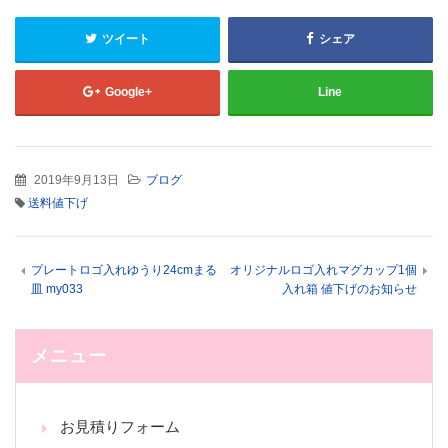
ま
す)
ツイート
シェア
Google+
Line
2019年9月13日
ブログ
送料値下げ
プレートロゴ入れゆうり24cmまる
オリジナルロゴ入れマグカップ1個
皿 my033
入れ箱 値下げのお知らせ
メニュー
お見積りフォーム