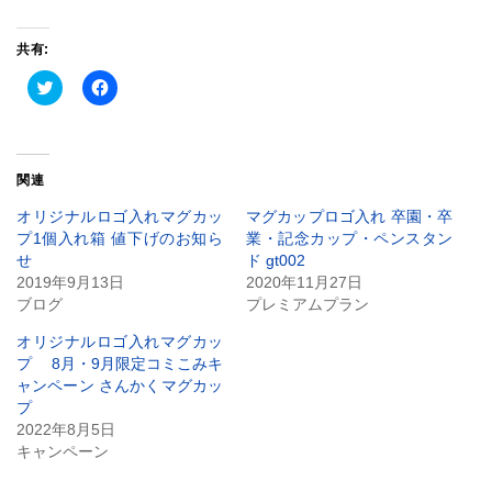
共有:
ク
Facebook
リ
で
ッ
共
ク
有
し
す
て
る
Twitter
に
関連
で
は
共
ク
有
リ
オリジナルロゴ入れマグカッ
マグカップロゴ入れ 卒園・卒
(新
ッ
プ1個入れ箱 値下げのお知ら
業・記念カップ・ペンスタン
し
ク
い
し
せ
ド gt002
ウ
て
2019年9月13日
2020年11月27日
ィ
く
ン
だ
ブログ
プレミアムプラン
ド
さ
ウ
い
で
(新
オリジナルロゴ入れマグカッ
開
し
プ 8月・9月限定コミこみキ
き
い
ま
ウ
ャンペーン さんかくマグカッ
す)
ィ
プ
ン
ド
2022年8月5日
ウ
キャンペーン
で
開
き