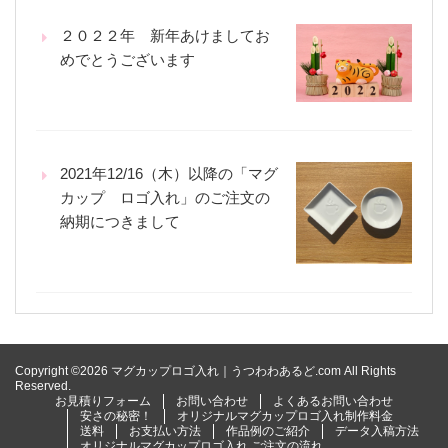
２０２２年 新年あけましてお
めでとうございます
2021年12/16（木）以降の「マグ
カップ ロゴ入れ」のご注文の
納期につきまして
Copyright ©2026 マグカップロゴ入れ｜うつわわあるど.com All Rights
Reserved.
お見積りフォーム
お問い合わせ
よくあるお問い合わせ
安さの秘密！
オリジナルマグカップロゴ入れ制作料金
送料
お支払い方法
作品例のご紹介
データ入稿方法
オリジナルマグカップロゴ入れ ご注文の流れ