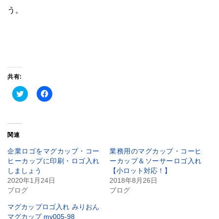
う。
共有:
ク
Facebook
リ
で
ッ
共
ク
有
し
す
て
る
Twitter
に
関連
で
は
共
ク
有
リ
企業ロゴをマグカップ・コー
業務用のマグカップ・コーヒ
(新
ッ
ヒーカップに印刷・ロゴ入れ
ーカップ＆ソーサーロゴ入れ
し
ク
い
し
しましょう
【小ロット対応！】
ウ
て
2020年1月24日
2018年8月26日
ィ
く
ン
だ
ブログ
ブログ
ド
さ
ウ
い
で
(新
マグカップロゴ入れ みりおん
開
し
マグカップ my005-98