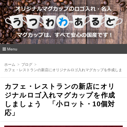
Menu
コ
ン
ホーム
ブログ
テ
カフェ・レストランの新店にオリジナルロゴ入れマグカップを作成しまし
ン
ツ
へ
カフェ・レストランの新店にオリ
移
動
ジナルロゴ入れマグカップを作成
しましょう 「小ロット・10個対
応」