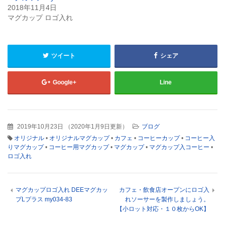
き
い
ま
ウ
2018年11月4日
す)
ィ
マグカップ ロゴ入れ
ン
ド
ウ
で
開
き
ツイート
シェア
ま
す)
Google+
Line
2019年10月23日
（
2020年1月9日更新
）
ブログ
オリジナル
•
オリジナルマグカップ
•
カフェ
•
コーヒーカップ
•
コーヒー入
りマグカップ
•
コーヒー用マグカップ
•
マグカップ
•
マグカップ入コーヒー
•
ロゴ入れ
マグカップロゴ入れ DEEマグカッ
カフェ・飲食店オープンにロゴ入
プLプラス my034-83
れソーサーを製作しましょう。
【小ロット対応・１０枚からOK】