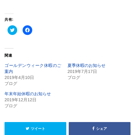
共有:
ク
Facebook
リ
で
ッ
共
ク
有
し
す
て
る
Twitter
に
関連
で
は
共
ク
有
リ
ゴールデンウィーク休暇のご
夏季休暇のお知らせ
(新
ッ
案内
2019年7月17日
し
ク
い
し
2019年4月10日
ブログ
ウ
て
ブログ
ィ
く
ン
だ
ド
さ
年末年始休暇のお知らせ
ウ
い
で
(新
2019年12月12日
開
し
ブログ
き
い
ま
ウ
す)
ィ
ン
ド
ウ
ツイート
シェア
で