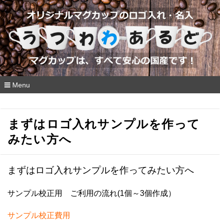
Menu
コ
ン
テ
まずはロゴ入れサンプルを作って
ン
ツ
みたい方へ
へ
移
動
まずはロゴ入れサンプルを作ってみたい方へ
サンプル校正用 ご利用の流れ(1個
～
3個作成）
サンプル校正費用