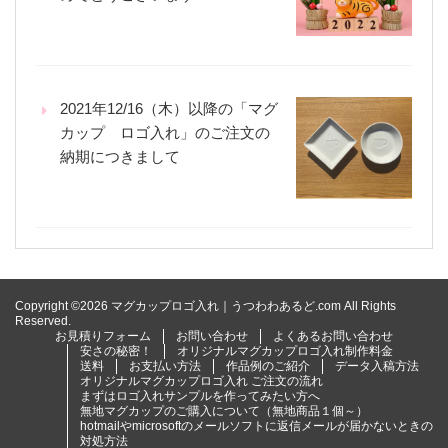
2021年12/16（木）以降の「マグ
カップ ロゴ入れ」のご注文の
納期につきまして
Copyright ©2026 マグカップロゴ入れ｜うつわわあるど.com All Rights
Reserved.
お見積りフォーム
お問い合わせ
よくあるお問い合わせ
安さの秘密！
オリジナルマグカップロゴ入れ制作料金
送料
お支払い方法
作品例のご紹介
データ入稿方法
オリジナルマグカップロゴ入れ ご注文の流れ
まずはロゴ入れサンプルを作ってみたい方へ
無地マグカップのご購入について（無地商品１個～）
hotmailやmicrosoftのメールソフトに返信メールが届かないときの
対処方法