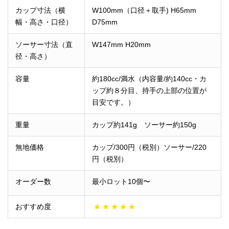
カップ寸法（横
W100mm（口径＋取手) H65mm
幅・高さ・口径）
D75mm
ソーサー寸法（直
W147mm H20mm
径・高さ）
容量
約180cc/満水（内容量/約140cc・カ
ップ約８分目、持手の上部の位置が
目安です。）
重量
カップ約141g ソーサー約150g
無地価格
カップ/300
円（税別）ソーサー/220
円（税別）
オーダー数
最小ロット10個〜
おすすめ度
★
★
★
★
★