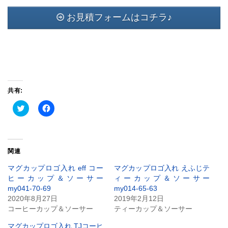
お見積フォームはコチラ♪
共有:
ク
Facebook
リ
で
ッ
共
ク
有
し
す
て
る
Twitter
に
関連
で
は
共
ク
有
リ
マグカップロゴ入れ eff コー
マグカップロゴ入れ えふじテ
(新
ッ
ヒーカップ＆ソーサー
ィーカップ＆ソーサー
し
ク
い
し
my041-70-69
my014-65-63
ウ
て
2020年8月27日
2019年2月12日
ィ
く
ン
だ
コーヒーカップ＆ソーサー
ティーカップ＆ソーサー
ド
さ
ウ
い
で
(新
マグカップロゴ入れ TJコーヒ