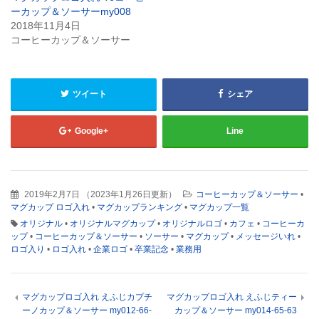
開
し
ーカップ＆ソーサーmy008
き
い
ま
ウ
2018年11月4日
す)
ィ
コーヒーカップ＆ソーサー
ン
ド
ウ
で
開
き
ツイート
シェア
ま
す)
Google+
Line
2019年2月7日
（
2023年1月26日更新
）
コーヒーカップ＆ソーサー
•
マグカップ ロゴ入れ
•
マグカップランキング
•
マグカップ一覧
オリジナル
•
オリジナルマグカップ
•
オリジナルロゴ
•
カフェ
•
コーヒーカ
ップ
•
コーヒーカップ＆ソーサー
•
ソーサー
•
マグカップ
•
メッセージいれ
•
ロゴ入り
•
ロゴ入れ
•
企業ロゴ
•
卒業記念
•
業務用
マグカップロゴ入れ えふじカプチ
マグカップロゴ入れ えふじティー
ーノカップ＆ソーサー my012-66-
カップ＆ソーサー my014-65-63