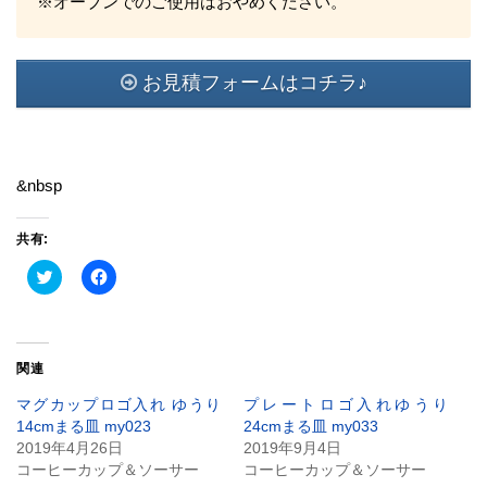
※オーブンでのご使用はおやめください。
お見積フォームはコチラ♪
&nbsp
共有:
ク
Facebook
リ
で
ッ
共
ク
有
し
す
て
る
Twitter
に
関連
で
は
共
ク
有
リ
マグカップロゴ入れ ゆうり
プレートロゴ入れゆうり
(新
ッ
14cmまる皿 my023
24cmまる皿 my033
し
ク
い
し
2019年4月26日
2019年9月4日
ウ
て
コーヒーカップ＆ソーサー
コーヒーカップ＆ソーサー
ィ
く
ン
だ