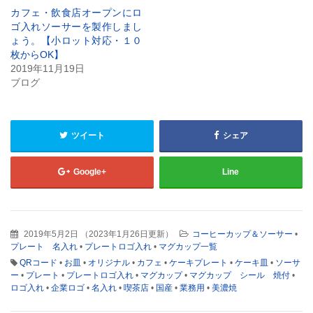
ド
さ
カフェ・飲食店オープンにロ
ウ
い
で
(新
ゴ入れソーサーを製作しまし
開
し
ょう。【小ロット対応・１０
き
い
ま
ウ
枚からOK】
す)
ィ
2019年11月19日
ン
ド
ブログ
ウ
で
開
き
ま
す)
ツイート
シェア
Google+
Line
2019年5月2日
（
2023年1月26日更新
）
コーヒーカップ＆ソーサー
•
プレート 名入れ
•
プレートロゴ入れ
•
マグカップ一覧
QRコード
•
お皿
•
オリジナル
•
カフェ
•
ケーキプレート
•
ケーキ皿
•
ソーサ
ー
•
プレート
•
プレートロゴ入れ
•
マグカップ
•
マグカップ シール 焼付
•
ロゴ入れ
•
企業ロゴ
•
名入れ
•
喫茶店
•
国産
•
業務用
•
美濃焼