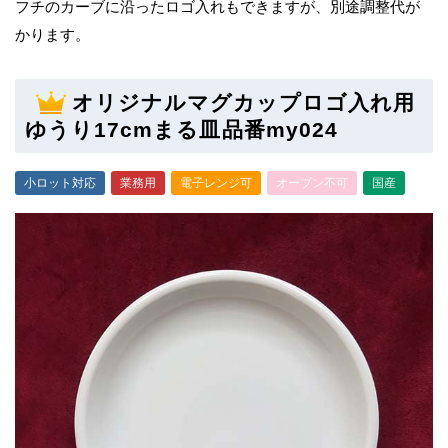
フチのカーブに沿ったロゴ入れもできますが、別途調整代が
かります。
オリジナルマグカップロゴ入れ用
ゆうり17cmまる皿品番my024
小ロット対応
業務用
電子レンジ可
オーブン不可
国産