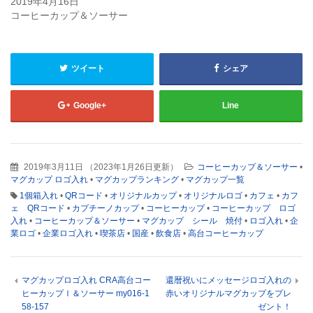
2019年4月16日
ン
ド
コーヒーカップ＆ソーサー
ウ
で
開
き
ま
す)
ツイート
シェア
Google+
Line
2019年3月11日
（
2023年1月26日更新
）
コーヒーカップ＆ソーサー
•
マグカップ ロゴ入れ
•
マグカップランキング
•
マグカップ一覧
1個箱入れ
•
QRコード
•
オリジナルカップ
•
オリジナルロゴ
•
カフェ
•
カフ
ェ QRコード
•
カプチーノカップ
•
コーヒーカップ
•
コーヒーカップ ロゴ
入れ
•
コーヒーカップ＆ソーサー
•
マグカップ シール 焼付
•
ロゴ入れ
•
企
業ロゴ
•
企業ロゴ入れ
•
喫茶店
•
国産
•
飲食店
•
高台コーヒーカップ
マグカップロゴ入れ CRA高台コー
還暦祝いにメッセージロゴ入れの
ヒーカップⅠ＆ソーサー my016-1
赤いオリジナルマグカップをプレ
58-157
ゼント！