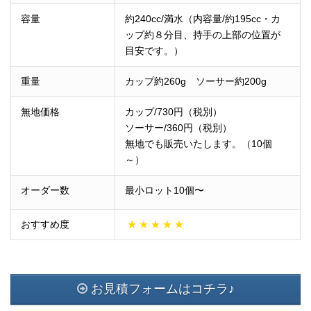
容量
約240cc/満水（内容量/約195cc・カ
ップ約８分目、持手の上部の位置が
目安です。）
重量
カップ約260g ソーサー約200g
無地価格
カップ/730円（税別
）
ソーサー/360円（税別）
無地でも販売いたします。（10個
～）
オーダー数
最小ロット10個〜
おすすめ度
★
★
★
★
★
お見積フォームはコチラ♪