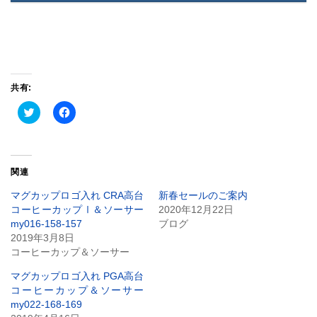
共有:
ク
Facebook
リ
で
ッ
共
ク
有
し
す
て
る
Twitter
に
関連
で
は
共
ク
有
リ
マグカップロゴ入れ CRA高台
新春セールのご案内
(新
ッ
コーヒーカップⅠ＆ソーサー
2020年12月22日
し
ク
い
し
my016-158-157
ブログ
ウ
て
2019年3月8日
ィ
く
ン
だ
コーヒーカップ＆ソーサー
ド
さ
ウ
い
で
(新
マグカップロゴ入れ PGA高台
開
し
コーヒーカップ＆ソーサー
き
い
ま
ウ
my022-168-169
す)
ィ