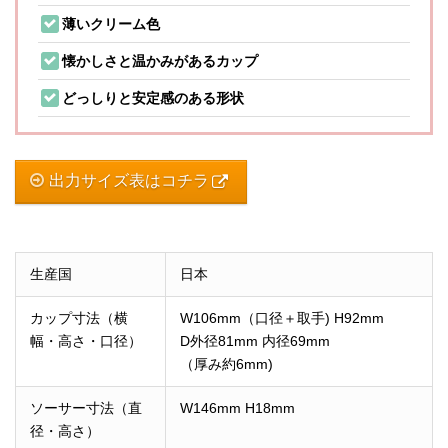
薄いクリーム色
懐かしさと温かみがあるカップ
どっしりと安定感のある形状
出力サイズ表はコチラ
生産国
日本
カップ寸法（横
W106mm（口径＋取手)
H92mm
幅・高さ・口径）
D外径81mm 内径69mm
（厚み約6mm)
ソーサー寸法（直
W146mm H18mm
径・高さ）