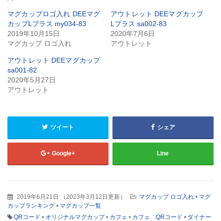
共
ク
有
リ
マグカップロゴ入れ DEEマグ
アウトレット DEEマグカップ
(新
ッ
カップLプラス my034-83
Lプラス sa002-83
し
ク
い
し
2019年10月15日
2020年7月6日
ウ
て
マグカップ ロゴ入れ
アウトレット
ィ
く
ン
だ
ド
さ
アウトレット DEEマグカップ
ウ
い
で
(新
sa001-82
開
し
2020年5月27日
き
い
ま
ウ
アウトレット
す)
ィ
ン
ド
ウ
で
開
ツイート
シェア
き
ま
す)
Google+
Line
2019年6月21日
（
2023年3月12日更新
）
マグカップ ロゴ入れ
•
マグ
カップランキング
•
マグカップ一覧
QRコード
•
オリジナルマグカップ
•
カフェ
•
カフェ QRコード
•
ダイナー