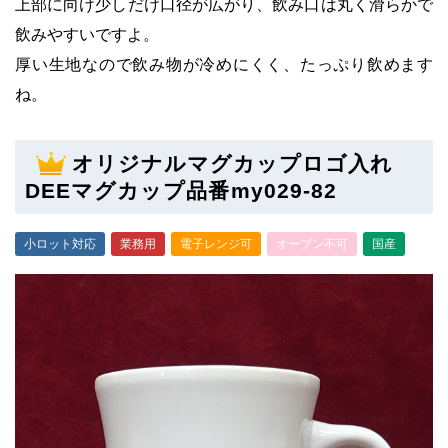
上部に向け少しだけ口径が広がり、飲み口は丸く滑らかで
飲みやすいですよ。
厚い生地なので飲み物が冷めにくく、たっぷり飲めます
ね。
オリジナルマグカップロゴ入れ
DEEマグカップ品番my029-82
小ロット対応
業務用
電子レンジ可
オーブン不可
国産