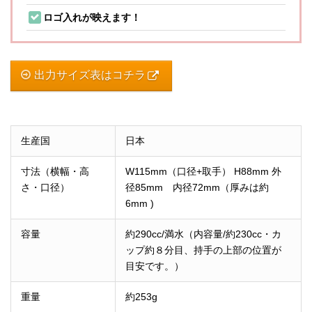
ロゴ入れが映えます！
出力サイズ表はコチラ
生産国
日本
寸法（横幅・高
W115mm（口径+取手） H88mm 外
さ・口径）
径85mm 内径72mm（厚みは約
6mm )
容量
約290cc/満水（内容量/約230cc・カ
ップ約８分目、持手の上部の位置が
目安です。）
重量
約253g