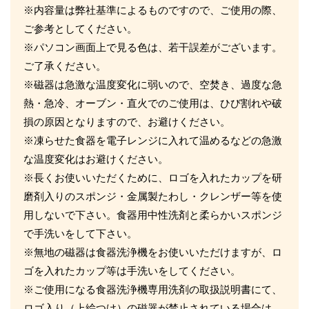
※内容量は弊社基準によるものですので、ご使用の際、
ご参考としてください。
※パソコン画面上で見る色は、若干誤差がございます。
ご了承ください。
※磁器は急激な温度変化に弱いので、空焚き、過度な急
熱・急冷、オーブン・直火でのご使用は、ひび割れや破
損の原因となりますので、お避けください。
※凍らせた食器を電子レンジに入れて温めるなどの急激
な温度変化はお避けください。
※長くお使いいただくために、ロゴを入れたカップを研
磨剤入りのスポンジ・金属製たわし・クレンザー等を使
用しないで下さい。食器用中性洗剤と柔らかいスポンジ
で手洗いをして下さい。
※無地の磁器は食器洗浄機をお使いいただけますが、ロ
ゴを入れたカップ等は手洗いをしてください。
※ご使用になる食器洗浄機専用洗剤の取扱説明書にて、
ロゴ入り（上絵つけ）の磁器が禁止されている場合は、