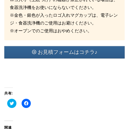
食器洗浄機をお使いにならないでください。
※金色・銀色が入ったロゴ入れマグカップは、電子レン
ジ・食器洗浄機のご使用はお避けください。
※オーブンでのご使用はおやめください。
お見積フォームはコチラ♪
共有:
ク
Facebook
リ
で
ッ
共
ク
有
し
す
て
る
Twitter
に
関連
で
は