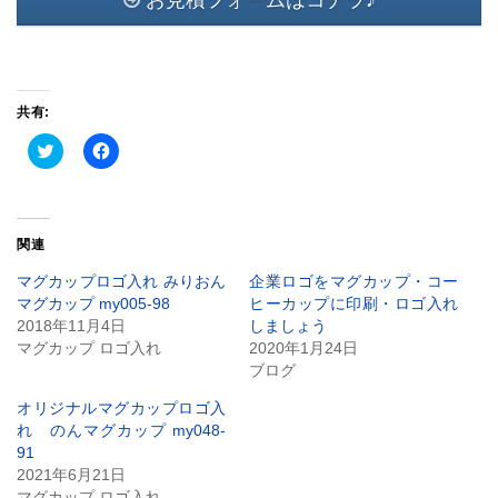
お見積フォームはコチラ♪
共有:
ク
Facebook
リ
で
ッ
共
ク
有
し
す
て
る
Twitter
に
関連
で
は
共
ク
有
リ
マグカップロゴ入れ みりおん
企業ロゴをマグカップ・コー
(新
ッ
マグカップ my005-98
ヒーカップに印刷・ロゴ入れ
し
ク
い
し
2018年11月4日
しましょう
ウ
て
マグカップ ロゴ入れ
2020年1月24日
ィ
く
ン
だ
ブログ
ド
さ
ウ
い
で
(新
オリジナルマグカップロゴ入
開
し
れ のんマグカップ my048-
き
い
ま
ウ
91
す)
ィ
2021年6月21日
ン
ド
マグカップ ロゴ入れ