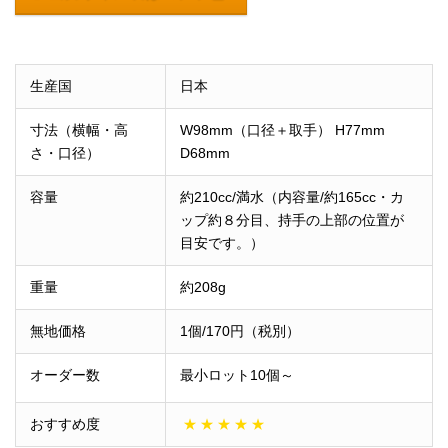
生産国
日本
寸法（横幅・高
W98mm（口径＋取手） H77mm
さ・口径）
D68mm
容量
約210cc/満水（内容量/約165cc・カ
ップ約８分目、持手の上部の位置が
目安です。）
重量
約208g
無地価格
1個/170円（税別）
オーダー数
最小ロット10個～
おすすめ度
★
★
★
★
★