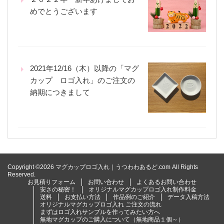
めでとうございます
2021年12/16（木）以降の「マグ
カップ ロゴ入れ」のご注文の
納期につきまして
Copyright ©2026 マグカップロゴ入れ｜うつわわあるど.com All Rights
Reserved.
お見積りフォーム
お問い合わせ
よくあるお問い合わせ
安さの秘密！
オリジナルマグカップロゴ入れ制作料金
送料
お支払い方法
作品例のご紹介
データ入稿方法
オリジナルマグカップロゴ入れ ご注文の流れ
まずはロゴ入れサンプルを作ってみたい方へ
無地マグカップのご購入について（無地商品１個～）