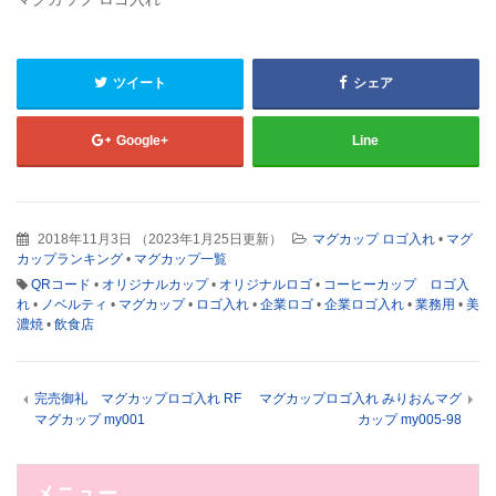
ウ
で
開
き
ま
す)
ツイート
シェア
Google+
Line
2018年11月3日
（
2023年1月25日更新
）
マグカップ ロゴ入れ
•
マグ
カップランキング
•
マグカップ一覧
QRコード
•
オリジナルカップ
•
オリジナルロゴ
•
コーヒーカップ ロゴ入
れ
•
ノベルティ
•
マグカップ
•
ロゴ入れ
•
企業ロゴ
•
企業ロゴ入れ
•
業務用
•
美
濃焼
•
飲食店
完売御礼 マグカップロゴ入れ RF
マグカップロゴ入れ みりおんマグ
マグカップ my001
カップ my005-98
メニュー