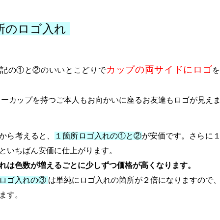
所のロゴ入れ
カップの両サイドにロゴ
記の①
と②
のいいとこどりで
ーカップを持つご本人もお向かいに座るお友達もロゴが見え
から考えると、
１箇所ロゴ入れの①
と②
が安価です。さらに
といちばん安価に仕上がります。
れは色数が増えるごとに少しずつ価格が高くなります。
ロゴ入れの③
は
単純にロゴ入れの箇所が２倍になりますので
ます。