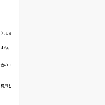
を入れま
ますね。
１色のロ
、費用も