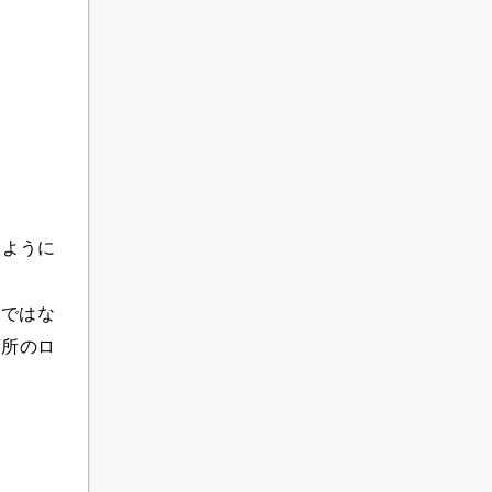
るように
人ではな
箇所
のロ