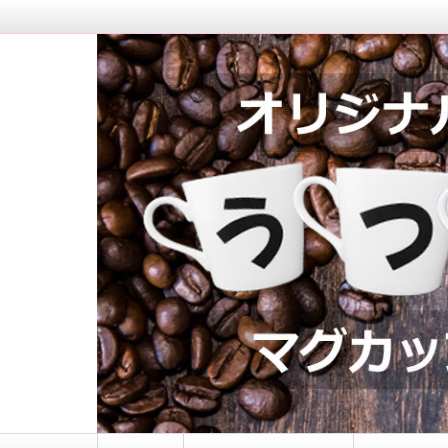
マグカップロゴ入れ｜う
コ