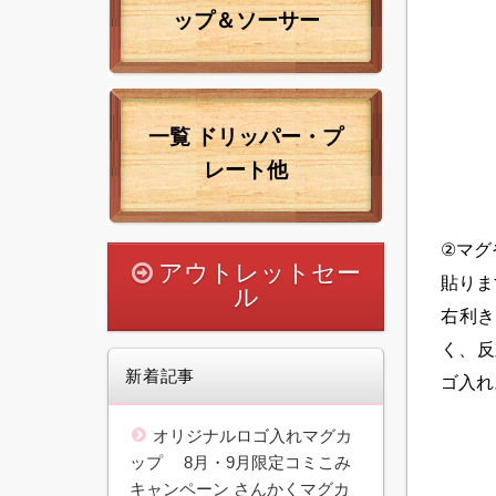
ップ＆ソーサー
一覧
ドリッパー・プ
レート他
②
マグ
アウトレットセー
貼りま
ル
右利き
く、反
新着記事
ゴ入れ
オリジナルロゴ入れマグカ
ップ 8月・9月限定コミこみ
キャンペーン さんかくマグカ