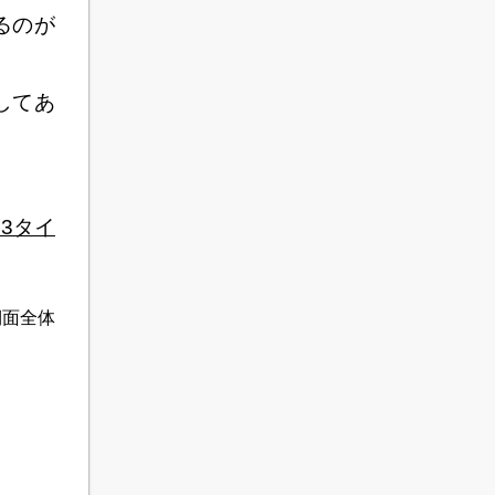
るのが
してあ
3タイ
側面全体