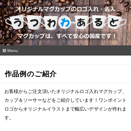
Menu
コ
ン
テ
作品例のご紹介
ン
ツ
へ
移
お客様からご注文頂いたオリジナルロゴ入れマグカップ、
動
カップ＆ソーサーなどをご紹介
しています！ワンポイント
ロゴからオリジナルイラストまで幅広いデザインが作れま
す。