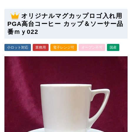
オリジナルマグカップロゴ入れ用
PGA高台コーヒー カップ＆ソーサー品
番ｍｙ022
小ロット対応
業務用
電子レンジ可
オーブン不可
国産