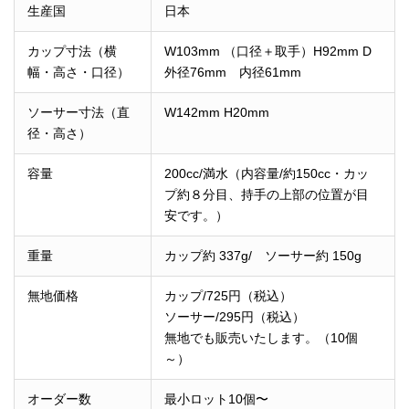
生産国
日本
カップ寸法（横
W103mm （口径＋取手）H92mm D
幅・高さ・口径）
外径76mm 内径61mm
ソーサー寸法（直
W142mm H20mm
径・高さ）
容量
200cc/満水（内容量/約150cc・カッ
プ約８分目、持手の上部の位置が目
安です。）
重量
カップ約 337g/ ソーサー約 150g
無地価格
カップ/725円（税込）
ソーサー/295円（税込）
無地でも販売いたします。（10個
～）
オーダー数
最小ロット10個〜