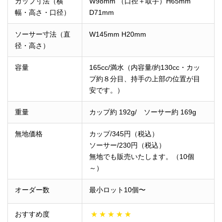
カップ寸法（横
W98mm （口径＋取手）H65mm
幅・高さ・口径）
D71mm
ソーサー寸法（直
W145mm H20mm
径・高さ）
容量
165cc/満水（内容量/約130cc・カッ
プ約８分目、持手の上部の位置が目
安です。）
重量
カップ約 192g/ ソーサー約 169g
無地価格
カップ/345円（税込）
ソーサー/230円（税込）
無地でも販売いたします。（10個
～）
オーダー数
最小ロット10個〜
おすすめ度
★
★
★
★
★