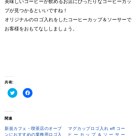
美味しいコーヒーが飲めるお店にぴったりなコーヒーカッ
プが見つかるといいですね！
オリジナルのロゴ入れをしたコーヒーカップ＆ソーサーで
お客様をおもてなししましょう。
共有:
ク
Facebook
リ
で
ッ
共
ク
有
し
す
て
る
Twitter
に
関連
で
は
共
ク
有
リ
新規カフェ・喫茶店のオープ
マグカップロゴ入れ eff コー
(新
ッ
ンにおすすめの業務用ロゴ入
ヒーカップ＆ソーサー
し
ク