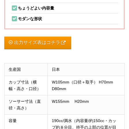
ちょうどよい内容量
モダンな形状
出力サイズ表はコチラ
生産国
日本
カップ寸法（横
W105mm（口径＋取手） H70mm
幅・高さ・口径）
D80mm
ソーサー寸法（直
W155mm H20mm
径・高さ）
容量
190cc/満水（内容量/約150cc・カッ
プ約８分目、持手の上部の位置が目