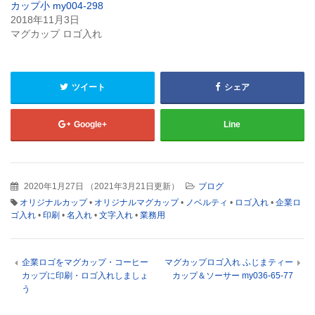
ま
ウ
カップ小 my004-298
す)
ィ
2018年11月3日
ン
ド
マグカップ ロゴ入れ
ウ
で
開
き
ま
す)
ツイート
シェア
Google+
Line
2020年1月27日
（
2021年3月21日更新
）
ブログ
オリジナルカップ
•
オリジナルマグカップ
•
ノベルティ
•
ロゴ入れ
•
企業ロ
ゴ入れ
•
印刷
•
名入れ
•
文字入れ
•
業務用
企業ロゴをマグカップ・コーヒー
マグカップロゴ入れ ふじまティー
カップに印刷・ロゴ入れしましょ
カップ＆ソーサー my036-65-77
う