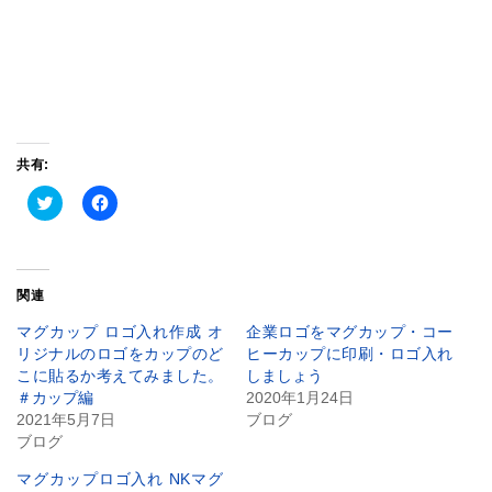
共有:
ク
Facebook
リ
で
ッ
共
ク
有
し
す
て
る
Twitter
に
関連
で
は
共
ク
有
リ
マグカップ ロゴ入れ作成 オ
企業ロゴをマグカップ・コー
(新
ッ
リジナルのロゴをカップのど
ヒーカップに印刷・ロゴ入れ
し
ク
い
し
こに貼るか考えてみました。
しましょう
ウ
て
＃カップ編
2020年1月24日
ィ
く
ン
だ
2021年5月7日
ブログ
ド
さ
ブログ
ウ
い
で
(新
開
し
マグカップロゴ入れ NKマグ
き
い