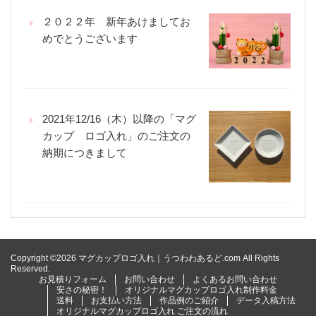
２０２２年 新年あけましてお
めでとうございます
2021年12/16（木）以降の「マグ
カップ ロゴ入れ」のご注文の
納期につきまして
Copyright ©2026 マグカップロゴ入れ｜うつわわあるど.com All Rights
Reserved.
お見積りフォーム
お問い合わせ
よくあるお問い合わせ
安さの秘密！
オリジナルマグカップロゴ入れ制作料金
送料
お支払い方法
作品例のご紹介
データ入稿方法
オリジナルマグカップロゴ入れ ご注文の流れ