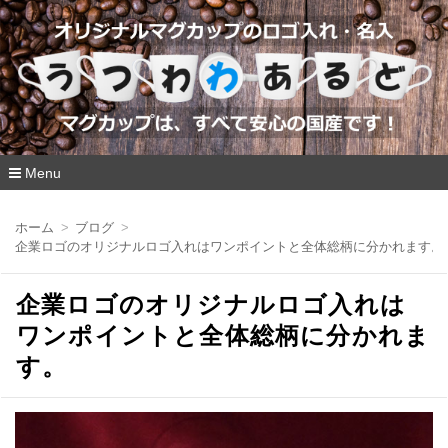
Menu
コ
ン
ホーム
ブログ
テ
企業ロゴのオリジナルロゴ入れはワンポイントと全体総柄に分かれます。
ン
ツ
へ
企業ロゴのオリジナルロゴ入れは
移
動
ワンポイントと全体総柄に分かれま
す。