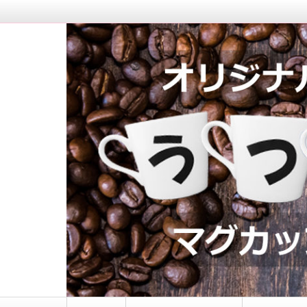
マグカップロゴ入れ｜う
コ