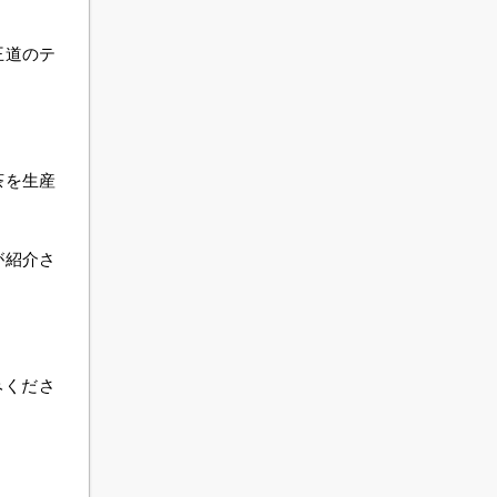
王道のテ
茶を生産
が紹介さ
みくださ