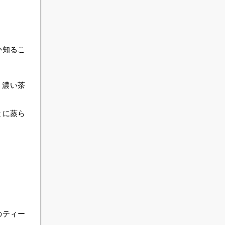
か知るこ
、濃い茶
とに蒸ら
ティー