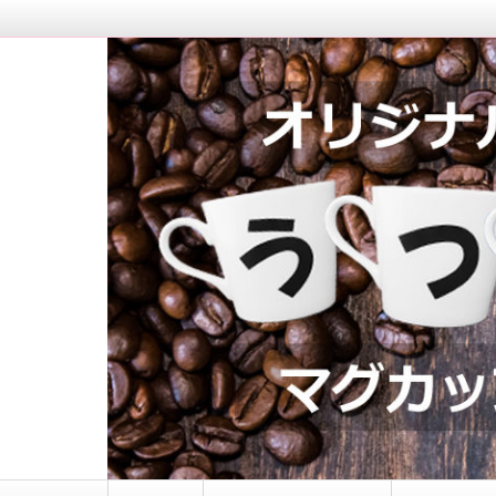
マグカップロゴ入れ｜う
コ