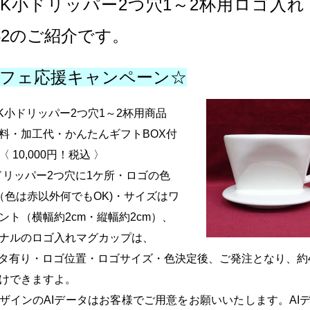
SK小ドリッパー2つ穴1～2杯用ロゴ入れ
032のご紹介です。
フェ応援キャンペーン☆
SK小ドリッパー2つ穴1～2杯用商品
料・加工代・かんたんギフトBOX付
 10,000円！税込 〉
ドリッパー2つ穴に1ケ所・ロゴの色
（色は赤以外何でもOK)・サイズはワ
ント（横幅約2cm・縦幅約2cm）、
ナルのロゴ入れマグカップは、
ータ有り・ロゴ位置・ロゴサイズ・色決定後、ご発注となり、約
けできますよ。
ザインのAIデータはお客様でご用意をお願いいたします。AI