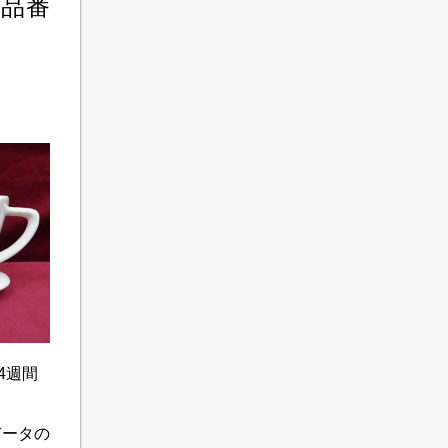
 品番
4週間
データの