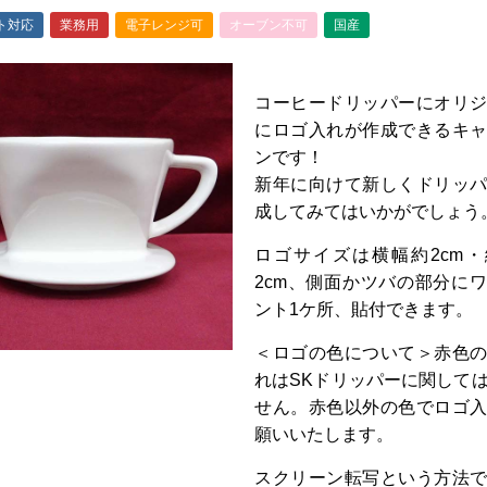
ト対応
業務用
電子レンジ可
オーブン不可
国産
コーヒードリッパーにオリ
にロゴ入れが作成できるキ
ンです！
新年に向けて新しくドリッ
成してみてはいかがでしょう
ロゴサイズは横幅約2cm
2cm、側面かツバの部分に
ント1ケ所、
貼付できます。
＜ロゴの色について＞赤色
れはSKドリッパーに関して
せん。
赤色以外の色でロゴ
願いいたします。
スクリーン転写という方法