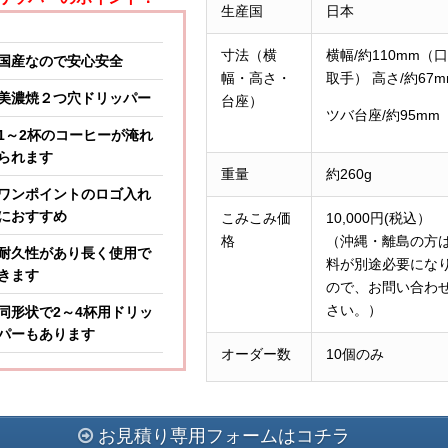
生産国
日本
寸法（横
横幅/約110mm（
国産なので安心安全
幅・高さ・
取手） 高さ/約67m
美濃焼２つ穴ドリッパー
台座）
ツバ台座
/約95m
1～2杯のコーヒーが淹れ
られます
重量
約260g
ワンポイントのロゴ入れ
におすすめ
こみこみ価
10,000円(税込）
格
（沖縄・離島の方
耐久性があり長く使用で
料が別途必要にな
きます
ので、お問い合わ
さい。）
同形状で2～4杯用ドリッ
パーもあります
オーダー数
10個のみ
お見積り専用フォームはコチラ