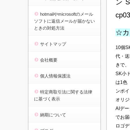
ン 
cp
hotmailやmicrosoftのメール
ソフトに返信メールが届かない
ときの対処方法
☆カ
サイトマップ
10個
代・送
会社概要
きで、〈
SK小
個人情報保護法
は1色
ンポイ
特定商取引法に関する法律
に基づく表示
オリジ
AIデ
納期について
でお届
ロゴデ