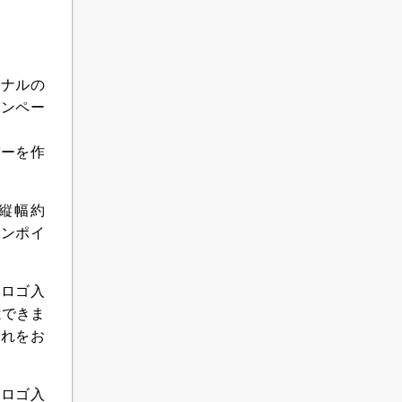
ジナルの
ャンペー
パーを作
。
・縦幅約
ワンポイ
のロゴ入
はできま
入れをお
でロゴ入