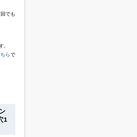
何回でも
す。
こちら
で
ャン
穴1