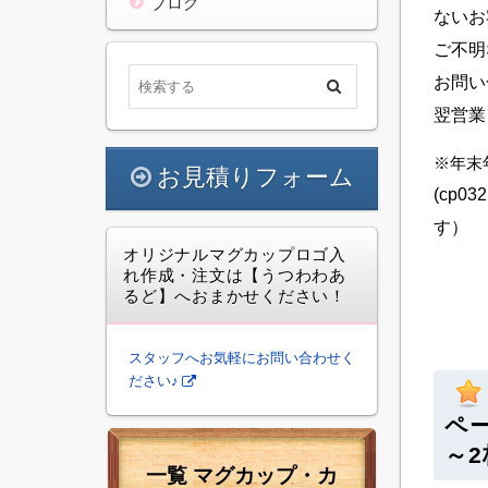
ブログ
ないお
ご不明
お問い
翌営業
※年末
お見積りフォーム
(cp
す）
オリジナルマグカップロゴ入
れ作成・注文は【うつわわあ
るど】へおまかせください！
スタッフへお気軽にお問い合わせく
ださい♪
ペ
～2
一覧 マグカップ・カ