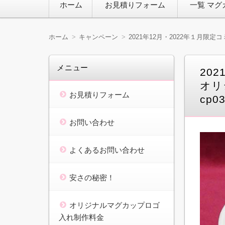
ホーム
お見積りフォーム
一覧 マグ
ン
テ
ン
ツ
ホーム
キャンペーン
2021年12月・2022年１月限定
へ
移
動
メニュー
20
オリ
お見積りフォーム
cp0
お問い合わせ
よくあるお問い合わせ
安さの秘密！
オリジナルマグカップロゴ
入れ制作料金