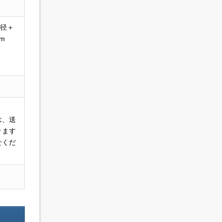
口径＋
m
m
は、送
ります
せくだ