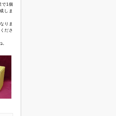
業で1個
焼成しま
なりま
入くださ
ね
。