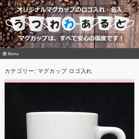
Menu
コ
ン
カテゴリー:
マグカップ ロゴ入れ
テ
ン
ツ
へ
移
動