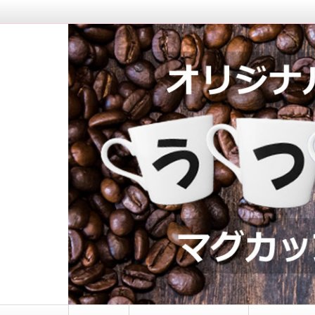
マグカップロゴ入れ｜う
コ