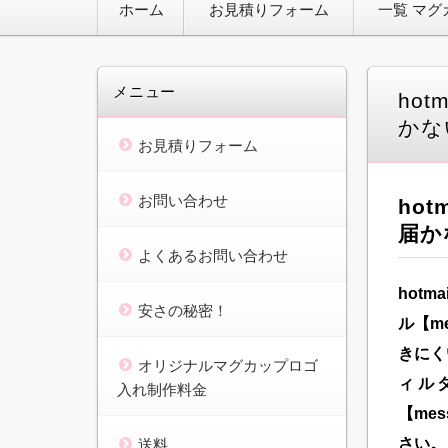
ホーム
お見積りフォーム
一覧 マグ
ン
テ
ン
ツ
へ
メニュー
ho
移
動
かな
お見積りフォーム
お問い合わせ
ho
届か
よくあるお問い合わせ
hot
安さの秘密！
ル【m
きにく
オリジナルマグカップロゴ
ィル
入れ制作料金
【me
さい。
送料