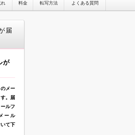
流れ
料金
転写方法
よくある質問
ルが届
ルが
らのメー
ます。届
メールフ
メール
おいて下