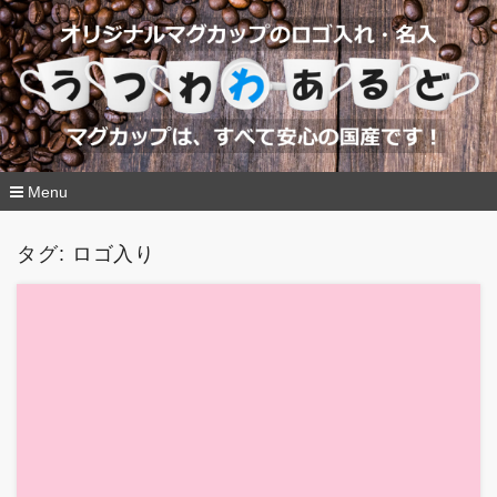
Menu
コ
ン
タグ:
ロゴ入り
テ
ン
ツ
へ
移
動