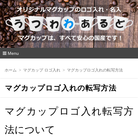
Menu
コ
ン
ホーム
マグカップ ロゴ入れ
マグカップロゴ入れの転写方法
テ
ン
ツ
マグカップロゴ入れの転写方法
へ
移
動
マグカップロゴ入れ転写方
法について