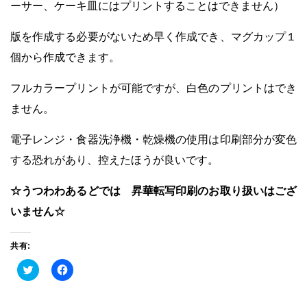
ーサー、ケーキ皿にはプリントすることはできません）
版を作成する必要がないため早く作成でき、マグカップ１
個から作成できます。
フルカラープリントが可能ですが、白色のプリントはでき
ません。
電子レンジ・食器洗浄機・乾燥機の使用は印刷部分が変色
する恐れがあり、控えたほうが良いです。
☆うつわわあるどでは 昇華転写印刷のお取り扱いはござ
いません☆
共有:
ク
Facebook
リ
で
ッ
共
ク
有
し
す