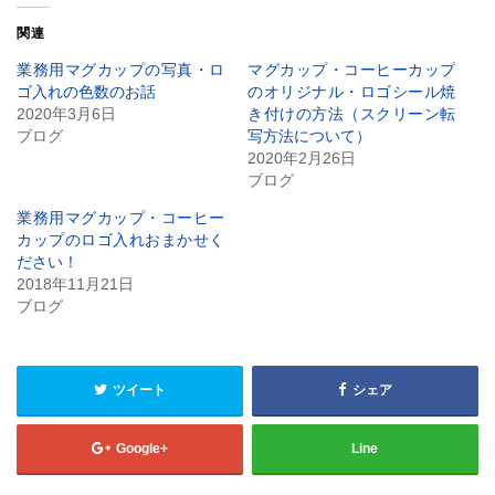
て
る
Twitter
に
関連
で
は
共
ク
有
リ
業務用マグカップの写真・ロ
マグカップ・コーヒーカップ
(新
ッ
ゴ入れの色数のお話
のオリジナル・ロゴシール焼
し
ク
い
し
2020年3月6日
き付けの方法（スクリーン転
ウ
て
ブログ
写方法について）
ィ
く
ン
だ
2020年2月26日
ド
さ
ウ
い
ブログ
で
(新
開
し
業務用マグカップ・コーヒー
き
い
ま
ウ
カップのロゴ入れおまかせく
す)
ィ
ださい！
ン
ド
2018年11月21日
ウ
ブログ
で
開
き
ま
す)
ツイート
シェア
Google+
Line