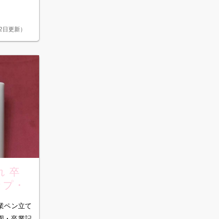
22日更新
）
 卒
ップ・
2
業ペン立て
卒園・卒業記