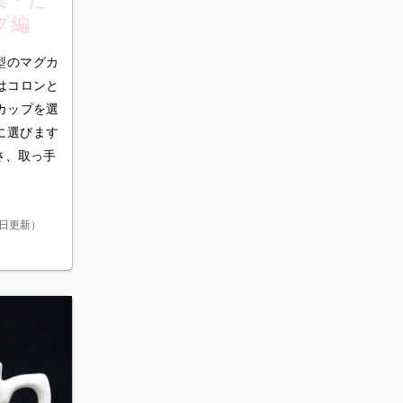
プ編
型のマグカ
はコロンと
カップを選
に選びます
さ、取っ手
6日更新
）