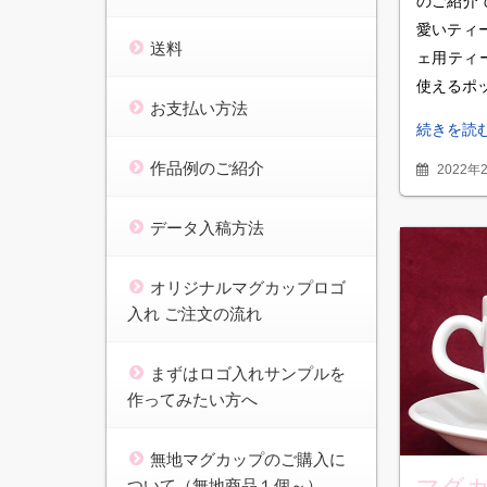
のご紹介
愛いティ
送料
ェ用ティ
使えるポ
お支払い方法
続きを読
作品例のご紹介
2022年
データ入稿方法
オリジナルマグカップロゴ
入れ ご注文の流れ
まずはロゴ入れサンプルを
作ってみたい方へ
無地マグカップのご購入に
マグカ
ついて（無地商品１個～）