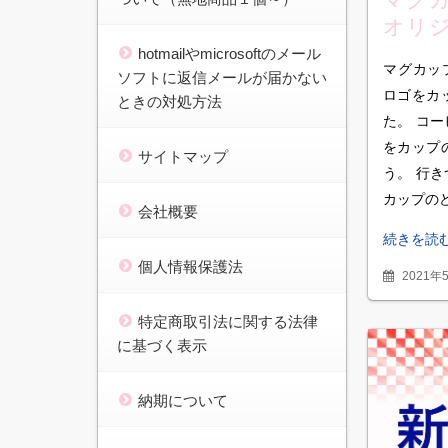
オリ
プの
hotmailやmicrosoftのメール
マグカッ
みま
ソフトに返信メールが届かない
ロゴをカ
ときの対処方法
た。 コ
をカップ
サイトマップ
う。 行
カップの
会社概要
続きを読
個人情報保護法
2021年
特定商取引法に関する法律
に基づく表示
納期について