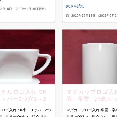
続きを読む
12月18日
（
2021年1月19日更新
）
2020年12月14日
（
2021年2月
ナルロゴ入れ SK
マグカップロゴ入れ
ッパー2つ穴1～2
園・卒業・記念カ
y044
ペンスタンド gt00
ロゴ入れ SK小ドリッパー2つ
マグカップロゴ入れ 卒園・卒
用 品番my044のご紹介です。
品番 gt002のご紹介です。 