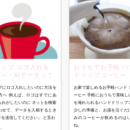
ップ ロゴ入れを
おうちでお手軽 ハ
へ・AIデータって
ドリップコーヒー
というあなたへ
プにロゴ入れしたいのに方法を
お家で楽しめるお手軽ハンド 
方へ 例えば、ロゴはすでにあ
ーヒー 手軽におうちで美味し
入れがしたいのに ネットを検索
を淹れられるハンドドリップ
わせて、データを入稿するとき
少しの準備と、お湯を注ぐだ
タを送信してください」 と言わ
みのコーヒーが飲めるのは
ね。
む