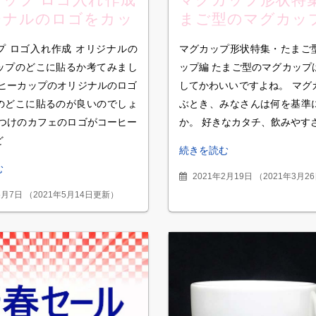
ジナルのロゴをカッ
まご型のマグカッ
どこに貼るか考えて
プ ロゴ入れ作成 オリジナルの
マグカップ形状特集・たまご
した。＃カップ編
ップのどこに貼るか考てみまし
ップ編 たまご型のマグカップ
ーヒーカップのオリジナルのロゴ
してかわいいですよね。 マグ
のどこに貼るのが良いのでしょ
ぶとき、みなさんは何を基準
きつけのカフェのロゴがコーヒー
か。 好きなカタチ、飲みやす
ど
続きを読む
む
2021年2月19日
（
2021年3月2
5月7日
（
2021年5月14日更新
）