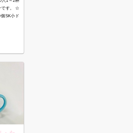
つ穴1～2杯
介です。 ☆
0個SK小ド
集・た