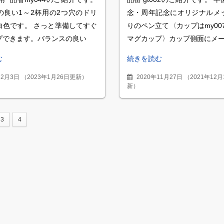
の良い1～2杯用の2つ穴のドリ
念・周年記念にオリジナルメ
白色です。 さっと準備してすぐ
りのペン立て〈カップはmy00
プできます。バランスの良い
マグカップ〉カップ側面にメ
む
続きを読む
12月3日
（
2023年1月26日更新
）
2020年11月27日
（
2021年12
新
）
3
4