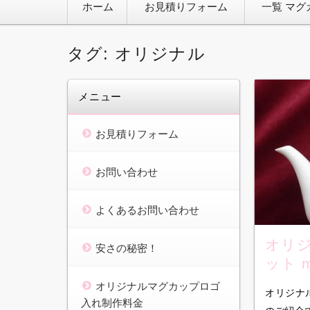
ホーム
お見積りフォーム
一覧 マグ
ン
テ
ン
ツ
タグ:
オリジナル
へ
移
動
メニュー
お見積りフォーム
お問い合わせ
よくあるお問い合わせ
オリジ
安さの秘密！
ット m
オリジナルマグカップロゴ
オリジナル
入れ制作料金