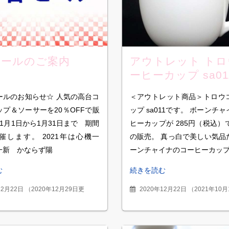
セールのご案内
アウトレット トロ
ーヒーカップ sa01
ールのお知らせ☆ 人気の高台コ
＜アウトレット商品＞トロウ
プ＆ソーサーを20％OFFで販
ップ sa011です。 ボーンチ
1年1月1日から1月31日まで 期間
ヒーカップが 285円（税込）
催します。 2021年は心機一
の販売。 真っ白で美しい気品
一新 かならず陽
ーンチャイナのコーヒーカッ
む
続きを読む
12月22日
（
2020年12月29日更
2020年12月22日
（
2021年10