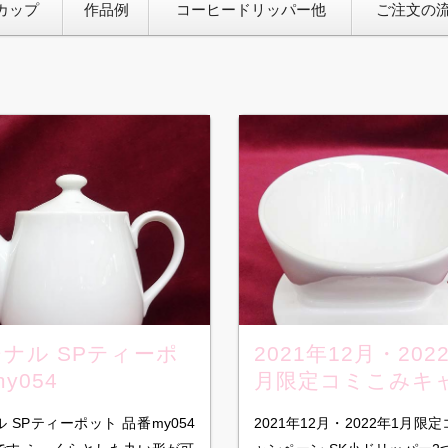
カップ
作品例
コーヒードリッパー他
ご注文の
ナル SPティーポ
2021年12月・202
y054
月限定コミこみキ
ーン オリジナルロ
 SPティーポット 品番my054
2021年12月・2022年1月限
SK小ドリッパー2