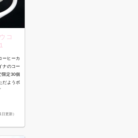
ウコ
1
コーヒーカ
ャイナのコー
で限定30個
ただようボ
プ
月1日更新
）