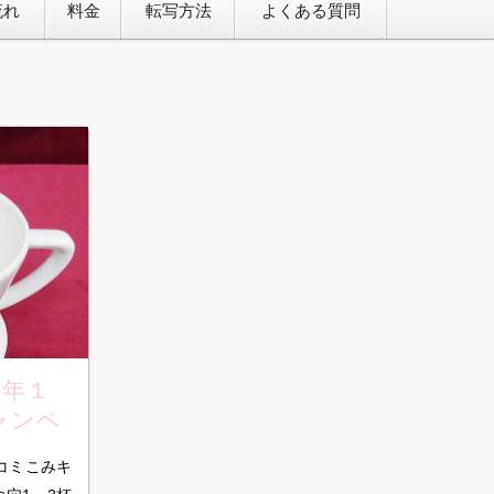
流れ
料金
転写方法
よくある質問
2年１
ャンペ
ゴ入れ
定コミこみキ
つ穴1