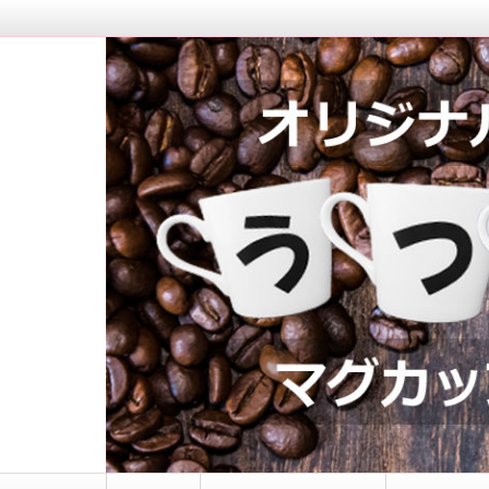
マグカップロゴ入れ｜う
コ