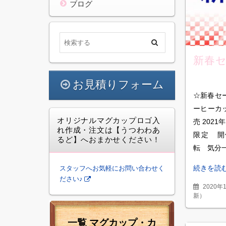
ブログ
新春
お見積りフォーム
☆新春セ
ーヒーカッ
オリジナルマグカップロゴ入
売 202
れ作成・注文は【うつわわあ
限定 開
るど】へおまかせください！
転 気分
続きを読
スタッフへお気軽にお問い合わせく
ださい♪
2020年
新
）
一覧 マグカップ・カ