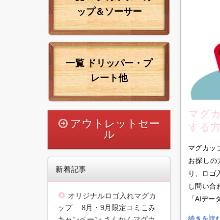
ップ＆ソーサー
一覧
ドリッパー・プ
レート他
マグカ
アウトレットセー
する方
ル
何？
マグカッ
お探しの
新着記事
り、ロゴ
し問い合
オリジナルロゴ入れマグカ
「AIデー
ップ 8月・9月限定コミこみ
続きを読
キャンペーン さんかくマグカ