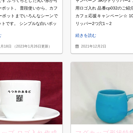
です ふっくらとした丸い形が可
ャンペーン SK小ドリッパー2
～2杯用 cp032
ーポット。 普段使いから、カフ
用ロゴ入れ 品番cp032のご紹
ーポットまでいろんなシーンで
カフェ応援キャンペーン☆ 1
ットです。 シンプルな白いポッ
リッパー2つ穴1～2
む
続きを読む
2月18日
（
2023年1月26日更新
）
2021年12月2日
ップ ロゴ入れ作成
マグカップ形状特